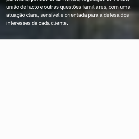
união de facto e outras questões familiares, com uma 
atuação clara, sensível e orientada para a defesa dos 
interesses de cada cliente.
As questões familiares exigem acompanhamento 
jurídico cuidadoso, especialmente quando envolvem 
menores, relações parentais, património familiar ou 
decisões com impacto direto na vida pessoal de cada 
cliente.
Prestamos apoio a famílias, pais, mães, cônjuges, unidos 
de facto e particulares em matérias de Direito da Família 
e Menores, ajudando a compreender direitos, deveres e 
soluções legais possíveis em cada situação.