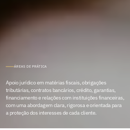
ÁREAS DE PRÁTICA
Fiscal,
Bancário
e
Financeiro
Apoio jurídico em matérias fiscais, obrigações 
tributárias, contratos bancários, crédito, garantias, 
financiamento e relações com instituições financeiras, 
com uma abordagem clara, rigorosa e orientada para 
a proteção dos interesses de cada cliente.