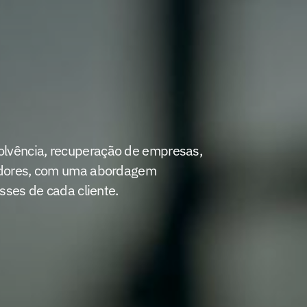
e
lvência, recuperação de empresas, 
edores, com uma abordagem 
sses de cada cliente.