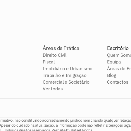
Áreas de Prática
Escritório
Direito Civil
Quem Som
Fiscal
Equipa
Imobiliário e Urbanismo
Áreas de Pr
Trabalho e Imigração
Blog
Comercial e Societário
Contactos
Ver todas
rmativo, não constituindo aconselhamento jurídico nem criando qualquer relaçã
Apesar do cuidado na atualização, a informação pode não refletir alterações legai
. Todos os direitos reservados. Website by
Rafael Rocha
.