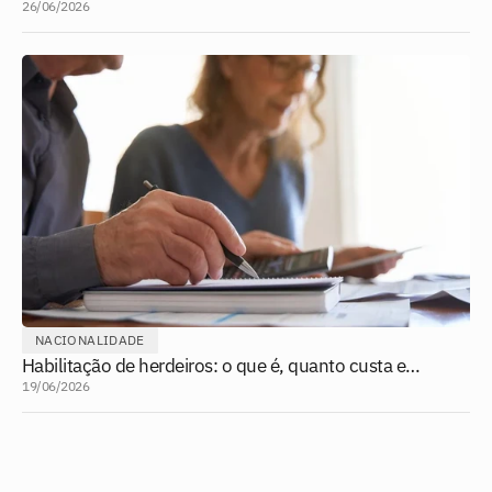
como fazer?
26/06/2026
NACIONALIDADE
Habilitação de herdeiros: o que é, quanto custa e
quando é necessária?
19/06/2026