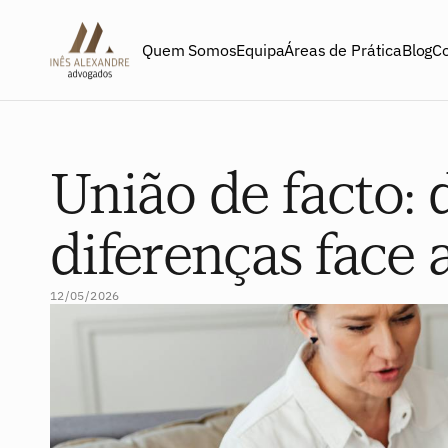
Quem Somos
Equipa
Áreas de Prática
Blog
C
União de facto: d
FAMÍLIA
diferenças face
12/05/2026