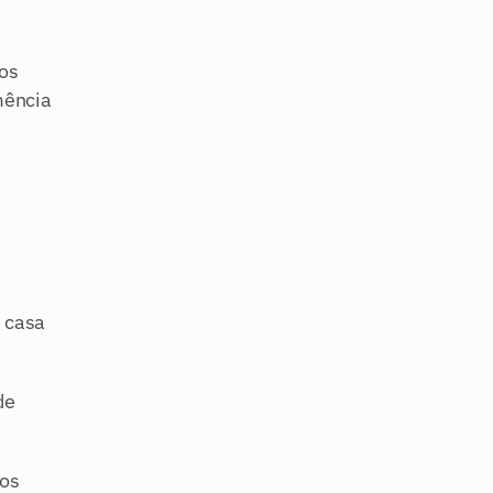
s 
ência 
 casa 
e 
os 