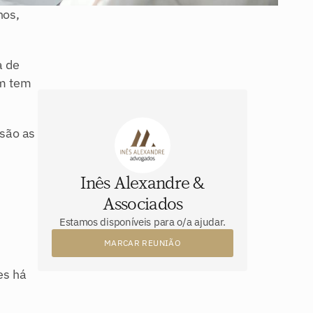
os, 
 de 
m tem 
são as 
Inês Alexandre &
Associados
Estamos disponíveis para o/a ajudar.
MARCAR REUNIÃO
s há 