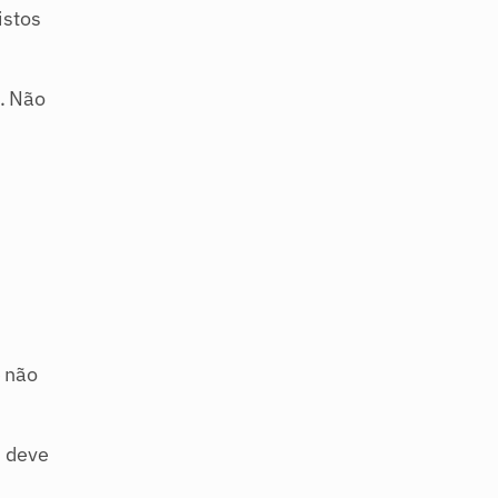
stos 
. Não 
 não 
 deve 