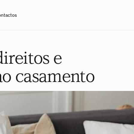
ontactos
ireitos e
 ao casamento