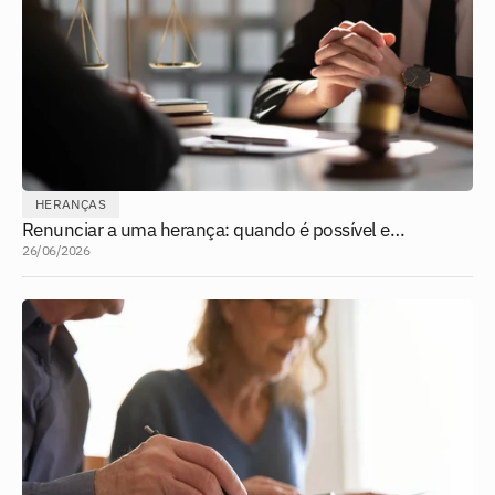
HERANÇAS
Renunciar a uma herança: quando é possível e
como fazer?
26/06/2026