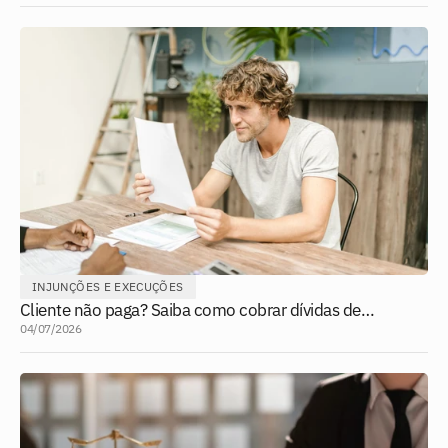
INJUNÇÕES E EXECUÇÕES
Cliente não paga? Saiba como cobrar dívidas de
forma legal
04/07/2026